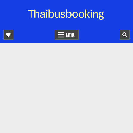
จองตั๋วรถออนไลน์ 24 ชั่วโมง
รถทัวร์ รถมินิบัส รถตู้
MENU