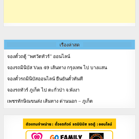
เรื่องล่าสุด
จองตั๋วถตู้ “พศวัตทัวร์” ออนไลน์
จองรถมินิบัส Van 49 เส้นทาง กรุงเทพ ไป บางแสน
จองตั๋วรถมินิบัสออนไลน์ ยืนยันตั๋วทันที
จองรถทัวร์ ภูเก็ต ไป ตะกั่วป่า จ.พังงา
เพชรทักษิณขนส่ง เส้นทาง ด่านนอก – ภูเก็ต