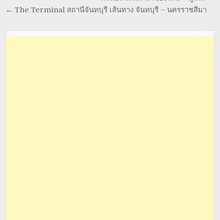
← The Terminal สถานีจันทบุรี เส้นทาง จันทบุรี – นครราชสีมา