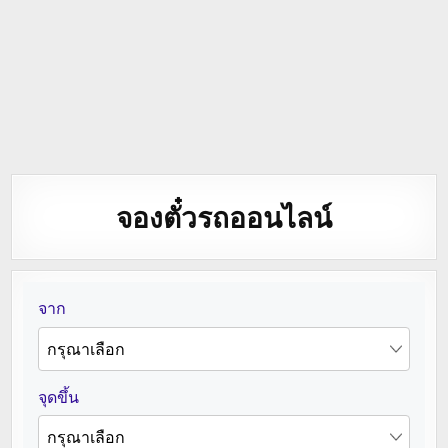
จองตั๋วรถออนไลน์