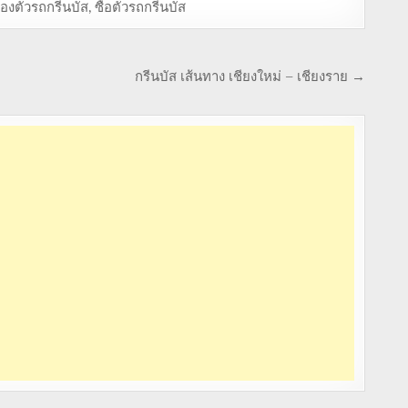
องตั๋วรถกรีนบัส
,
ซื้อตั๋วรถกรีนบัส
กรีนบัส เส้นทาง เชียงใหม่ – เชียงราย →