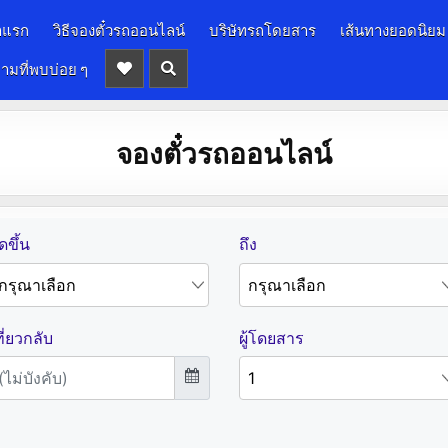
าแรก
วิธีจองตั๋วรถออนไลน์
บริษัทรถโดยสาร
เส้นทางยอดนิยม
ามที่พบบ่อย ๆ
จองตั๋วรถออนไลน์