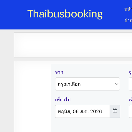
หน้
คำถ
จองตั๋วรถออนไลน์ 24 ชั่วโมง
รถทัวร์ รถมินิบัส รถตู้