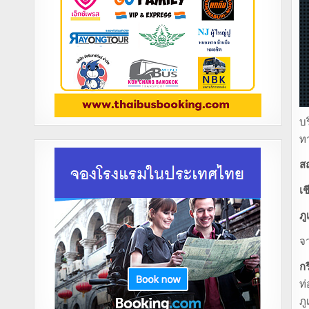
บร
ทา
สถ
เช
ภู
จา
ก
ท่
ภู