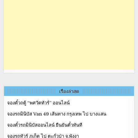
เรื่องล่าสุด
จองตั๋วถตู้ “พศวัตทัวร์” ออนไลน์
จองรถมินิบัส Van 49 เส้นทาง กรุงเทพ ไป บางแสน
จองตั๋วรถมินิบัสออนไลน์ ยืนยันตั๋วทันที
จองรถทัวร์ ภูเก็ต ไป ตะกั่วป่า จ.พังงา