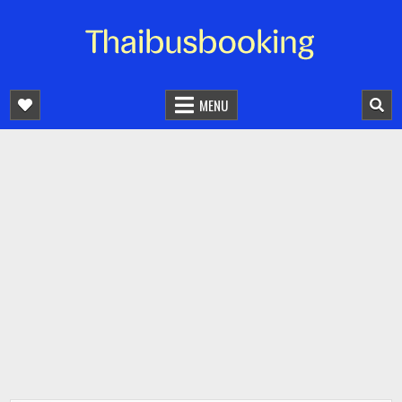
จองตั๋วรถออนไลน์ 24 ชั่วโมง
รถทัวร์ รถมินิบัส รถตู้
MENU