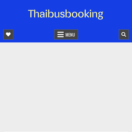
จองตั๋วรถออนไลน์ 24 ชั่วโมง
รถทัวร์ รถมินิบัส รถตู้
MENU