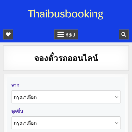
จองตั๋วรถออนไลน์ 24 ชั่วโมง
รถทัวร์ รถมินิบัส รถตู้
MENU
จองตั๋วรถออนไลน์