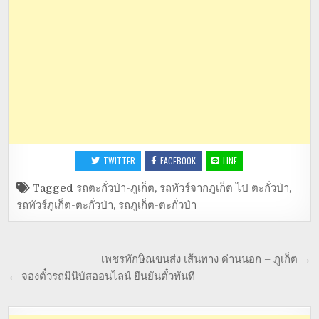
TWITTER
FACEBOOK
LINE
Tagged
รถตะกั่วป่า-ภูเก็ต
,
รถทัวร์จากภูเก็ต ไป ตะกั่วป่า
,
รถทัวร์ภูเก็ต-ตะกั่วป่า
,
รถภูเก็ต-ตะกั่วป่า
เพชรทักษิณขนส่ง เส้นทาง ด่านนอก – ภูเก็ต →
← จองตั๋วรถมินิบัสออนไลน์ ยืนยันตั๋วทันที