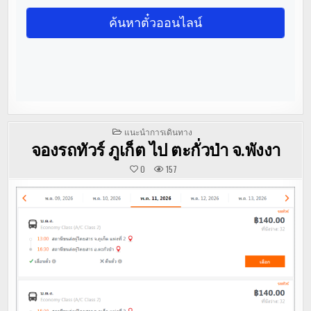
POSTED
แนะนำการเดินทาง
IN
จองรถทัวร์ ภูเก็ต ไป ตะกั่วป่า จ.พังงา
0
157