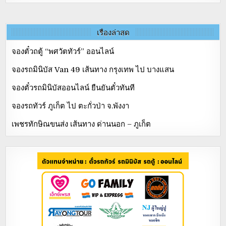
เรื่องล่าสุด
จองตั๋วถตู้ “พศวัตทัวร์” ออนไลน์
จองรถมินิบัส Van 49 เส้นทาง กรุงเทพ ไป บางแสน
จองตั๋วรถมินิบัสออนไลน์ ยืนยันตั๋วทันที
จองรถทัวร์ ภูเก็ต ไป ตะกั่วป่า จ.พังงา
เพชรทักษิณขนส่ง เส้นทาง ด่านนอก – ภูเก็ต