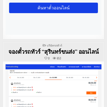
POSTED
บริษัทรถทัวร์
IN
จองตั๋วรถทัวร์ “สุรินทร์ขนส่ง” ออนไลน์
0
653