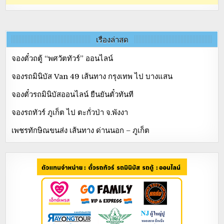
เรื่องล่าสุด
จองตั๋วถตู้ “พศวัตทัวร์” ออนไลน์
จองรถมินิบัส Van 49 เส้นทาง กรุงเทพ ไป บางแสน
จองตั๋วรถมินิบัสออนไลน์ ยืนยันตั๋วทันที
จองรถทัวร์ ภูเก็ต ไป ตะกั่วป่า จ.พังงา
เพชรทักษิณขนส่ง เส้นทาง ด่านนอก – ภูเก็ต