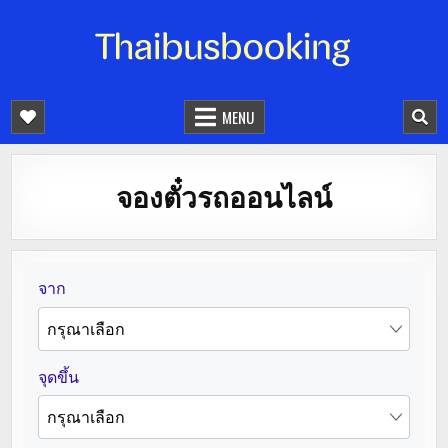
จองตั๋วรถออนไลน์ 24 ชั่วโมง
รถทัวร์ รถมินิบัส รถตู้
MENU
จองตั๋วรถออนไลน์