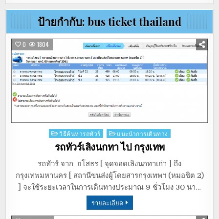
ป้ายกำกับ:
bus ticket thailand
0
1804
Posted
วิธีค้นหารถทัวร์
แนะนำการเดินทาง
in
รถทัวร์เลิงนกทา ไป กรุงเทพ
รถทัวร์ จาก ยโสธร [ จุดจอดเลิงนกทาเก่า ] ถึง
กรุงเทพมหานคร [ สถานีขนส่งผู้โดยสารกรุงเทพฯ (หมอชิต 2)
] จะใช้ระยะเวลาในการเดินทางประมาณ 9 ชั่วโมง 30 นา…
รายละเอียด