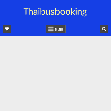
จองตั๋วรถออนไลน์ 24 ชั่วโมง
รถทัวร์ รถมินิบัส รถตู้
MENU