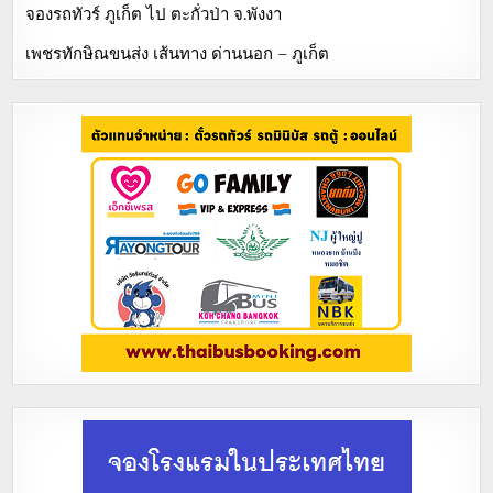
จองรถทัวร์ ภูเก็ต ไป ตะกั่วป่า จ.พังงา
เพชรทักษิณขนส่ง เส้นทาง ด่านนอก – ภูเก็ต