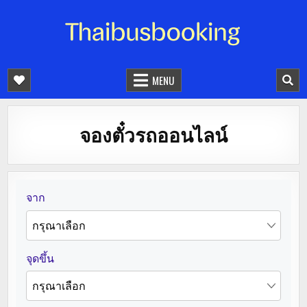
จองตั๋วรถออนไลน์ 24 ชั่วโมง
รถทัวร์ รถมินิบัส รถตู้
MENU
จองตั๋วรถออนไลน์