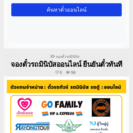
POSTED
จองตั๋วรถมินิบัส
IN
จองตั๋วรถมินิบัสออนไลน์ ยืนยันตั๋วทันที
0
166