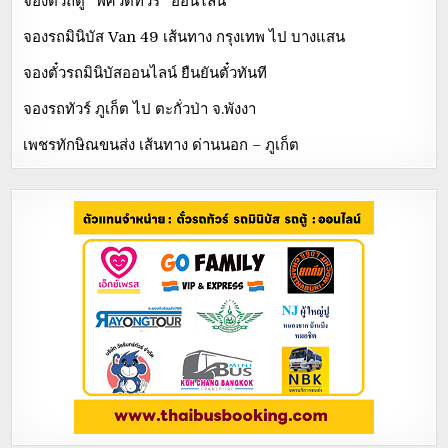
จองตั๋วถตู้ “พศวัตทัวร์” ออนไลน์
จองรถมินิบัส Van 49 เส้นทาง กรุงเทพ ไป บางแสน
จองตั๋วรถมินิบัสออนไลน์ ยืนยันตั๋วทันที
จองรถทัวร์ ภูเก็ต ไป ตะกั่วป่า จ.พังงา
เพชรทักษิณขนส่ง เส้นทาง ด่านนอก – ภูเก็ต