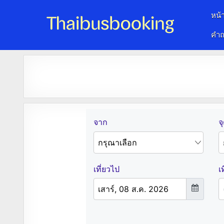
หน้
คำถ
จองตั๋วรถออนไลน์ 24 ชั่วโมง
รถทัวร์ รถมินิบัส รถตู้