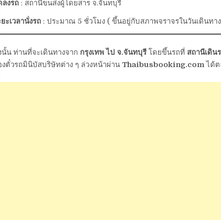
ุดลงรถ
: สถานีขนส่งผู้โดยสาร จ.จันทบุรี
ยะเวลานั่งรถ
: ประมาณ 5 ชั่วโมง ( ขึ้นอยู่กับสภาพจราจรในวันเดินทาง
งนั้น ท่านที่จะเดินทางจาก
กรุงเทพ ไป จ.จันทบุรี
โดยขึ้นรถที่
สถานีเดิน
งตั๋วรถมินิบัสบริษัทต่าง ๆ ล่วงหน้าผ่าน
Thaibusbooking.com
ได้ต