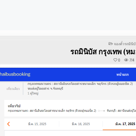
POSTED
จองตั๋วรถมินิบ
IN
รถมินิบัส กรุงเทพ (หมอ
0
714