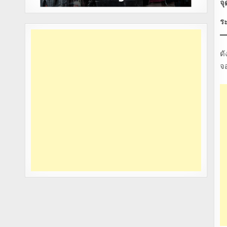
จ
ระ
ดั
จอ