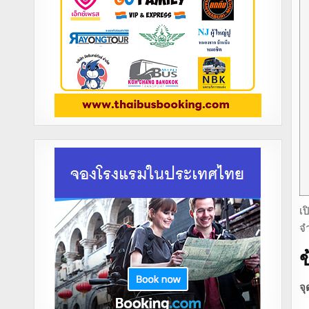
เป
จำ
ข
จุ