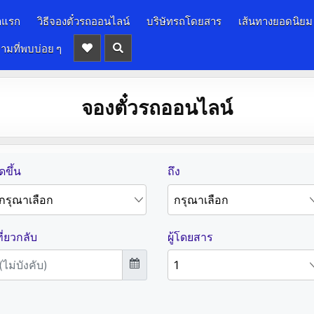
าแรก
วิธีจองตั๋วรถออนไลน์
บริษัทรถโดยสาร
เส้นทางยอดนิยม
ามที่พบบ่อย ๆ
จองตั๋วรถออนไลน์