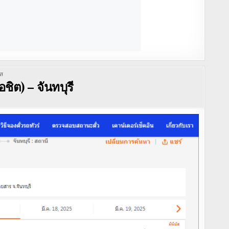
ัส
ชิต) – จันทบุรี