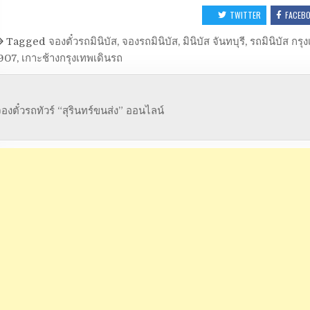
TWITTER
FACEB
Tagged
จองตั๋วรถมินิบัส
,
จองรถมินิบัส
,
มินิบัส จันทบุรี
,
รถมินิบัส กรุง
907
,
เกาะช้างกรุงเทพเดินรถ
องตั๋วรถทัวร์ “สุรินทร์ขนส่ง” ออนไลน์