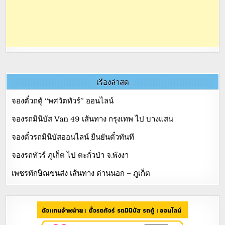
เรื่องล่าสุด
จองตั๋วถตู้ “พศวัตทัวร์” ออนไลน์
จองรถมินิบัส Van 49 เส้นทาง กรุงเทพ ไป บางแสน
จองตั๋วรถมินิบัสออนไลน์ ยืนยันตั๋วทันที
จองรถทัวร์ ภูเก็ต ไป ตะกั่วป่า จ.พังงา
เพชรทักษิณขนส่ง เส้นทาง ด่านนอก – ภูเก็ต