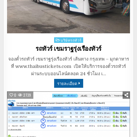
Posted
บริษัทรถทัวร์
in
รถทัวร์ เขมราฐรุ่งเรืองทัวร์
จองตั๋วรถทัวร์ เขมราฐรุ่งเรืองทัวร์ เส้นทาง กรุงเทพ – มุกดาหาร
ที่ www.thaibustickets.com เปิดให้บริการจองตั๋วรถทัวร์
ผ่านระบบออนไลน์ตลอด 24 ชั่วโมง เ…
รายละเอียด
0
2739