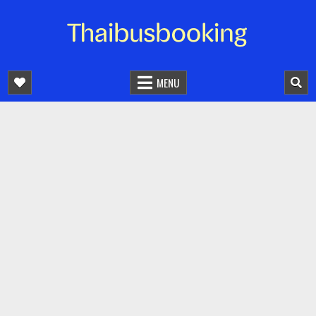
จองตั๋วรถออนไลน์ 24 ชั่วโมง
รถทัวร์ รถมินิบัส รถตู้
MENU