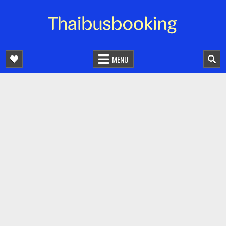
จองตั๋วรถออนไลน์ 24 ชั่วโมง
รถทัวร์ รถมินิบัส รถตู้
MENU