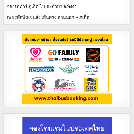
จองรถทัวร์ ภูเก็ต ไป ตะกั่วป่า จ.พังงา
เพชรทักษิณขนส่ง เส้นทาง ด่านนอก – ภูเก็ต