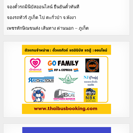
จองตั๋วรถมินิบัสออนไลน์ ยืนยันตั๋วทันที
จองรถทัวร์ ภูเก็ต ไป ตะกั่วป่า จ.พังงา
เพชรทักษิณขนส่ง เส้นทาง ด่านนอก – ภูเก็ต