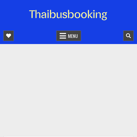
จองตั๋วรถออนไลน์ 24 ชั่วโมง
รถทัวร์ รถมินิบัส รถตู้
MENU