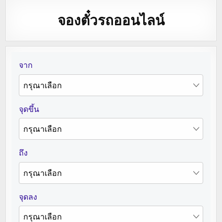
จองตั๋วรถออนไลน์