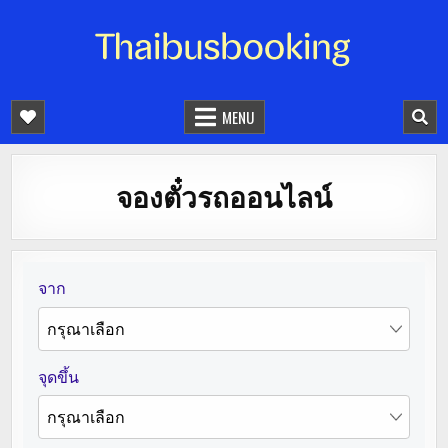
จองตั๋วรถออนไลน์ 24 ชั่วโมง
รถทัวร์ รถมินิบัส รถตู้
MENU
จองตั๋วรถออนไลน์