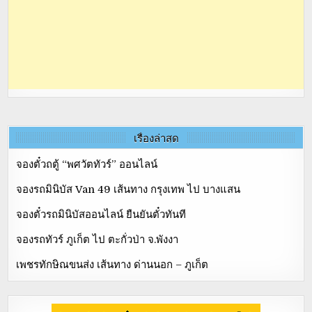
เรื่องล่าสุด
จองตั๋วถตู้ “พศวัตทัวร์” ออนไลน์
จองรถมินิบัส Van 49 เส้นทาง กรุงเทพ ไป บางแสน
จองตั๋วรถมินิบัสออนไลน์ ยืนยันตั๋วทันที
จองรถทัวร์ ภูเก็ต ไป ตะกั่วป่า จ.พังงา
เพชรทักษิณขนส่ง เส้นทาง ด่านนอก – ภูเก็ต