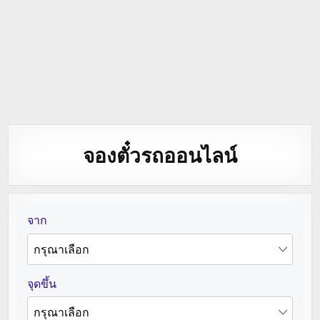
จองตั๋วรถออนไลน์