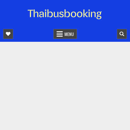
จองตั๋วรถออนไลน์ 24 ชั่วโมง
รถทัวร์ รถมินิบัส รถตู้
MENU