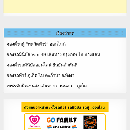
เรื่องล่าสุด
จองตั๋วถตู้ “พศวัตทัวร์” ออนไลน์
จองรถมินิบัส Van 49 เส้นทาง กรุงเทพ ไป บางแสน
จองตั๋วรถมินิบัสออนไลน์ ยืนยันตั๋วทันที
จองรถทัวร์ ภูเก็ต ไป ตะกั่วป่า จ.พังงา
เพชรทักษิณขนส่ง เส้นทาง ด่านนอก – ภูเก็ต