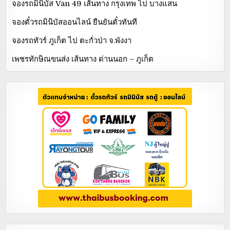
จองรถมินิบัส Van 49 เส้นทาง กรุงเทพ ไป บางแสน
จองตั๋วรถมินิบัสออนไลน์ ยืนยันตั๋วทันที
จองรถทัวร์ ภูเก็ต ไป ตะกั่วป่า จ.พังงา
เพชรทักษิณขนส่ง เส้นทาง ด่านนอก – ภูเก็ต