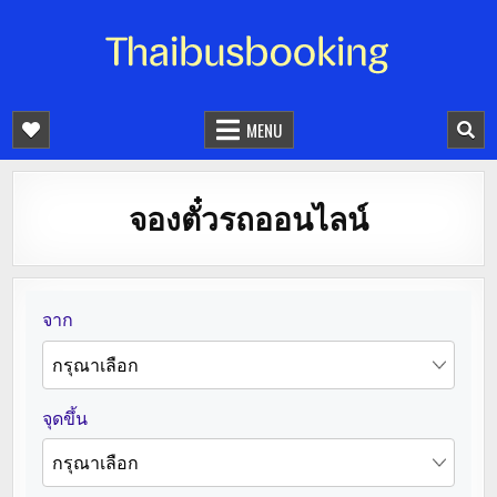
จองตั๋วรถออนไลน์ 24 ชั่วโมง
รถทัวร์ รถมินิบัส รถตู้
MENU
จองตั๋วรถออนไลน์