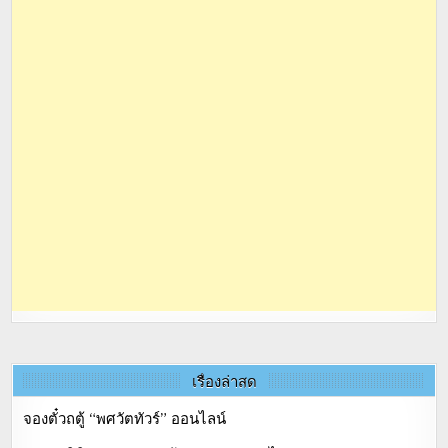
เรื่องล่าสุด
จองตั๋วถตู้ “พศวัตทัวร์” ออนไลน์