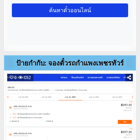
ป้ายกำกับ:
จองตั๋วรถกำแพงเพชรทัวร์
0
1352