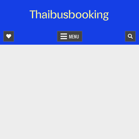
จองตั๋วรถออนไลน์ 24 ชั่วโมง
รถทัวร์ รถมินิบัส รถตู้
MENU