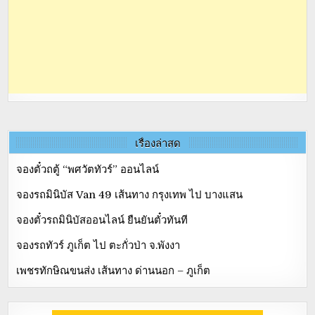
เรื่องล่าสุด
จองตั๋วถตู้ “พศวัตทัวร์” ออนไลน์
จองรถมินิบัส Van 49 เส้นทาง กรุงเทพ ไป บางแสน
จองตั๋วรถมินิบัสออนไลน์ ยืนยันตั๋วทันที
จองรถทัวร์ ภูเก็ต ไป ตะกั่วป่า จ.พังงา
เพชรทักษิณขนส่ง เส้นทาง ด่านนอก – ภูเก็ต