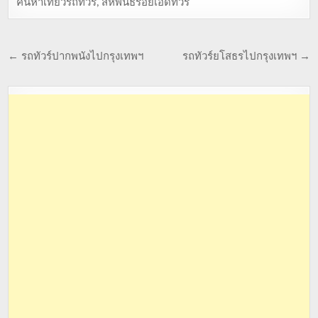
ค้นหาเที่ยวรถทัวร์
,
สหพันธ์ร้อยเอ็ดทัวร์
← รถทัวร์ปากพนังไปกรุงเทพฯ
รถทัวร์ยโสธรไปกรุงเทพฯ →