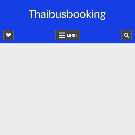
จองตั๋วรถออนไลน์ 24 ชั่วโมง
รถทัวร์ รถมินิบัส รถตู้
MENU