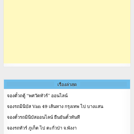
เรื่องล่าสุด
จองตั๋วถตู้ “พศวัตทัวร์” ออนไลน์
จองรถมินิบัส Van 49 เส้นทาง กรุงเทพ ไป บางแสน
จองตั๋วรถมินิบัสออนไลน์ ยืนยันตั๋วทันที
จองรถทัวร์ ภูเก็ต ไป ตะกั่วป่า จ.พังงา