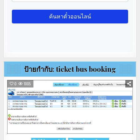
ป้ายกำกับ:
ticket bus booking
0
1805