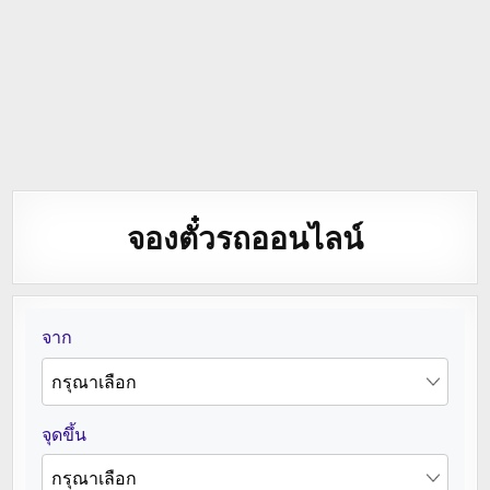
จองตั๋วรถออนไลน์