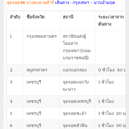
จุดจอด
รถ
บางสะพานทัวร์
เส้นทาง : กรุงเทพฯ – มาบอำมฤต
ลำดับ
ชื่อจังหวัด
สถานี
ระยะเวลาจาก
ต้นทาง
1
กรุงเทพมหานคร
สถานีขนส่งผู้
โดยสาร
กรุงเทพฯ (ถนน
บรมราชชนนี)
2
สมุทรสาคร
แยกแม่กลอง
0 ชั่วโมง 40 นา
3
เพชรบุรี
จุดจอดแยกวัง
1 ชั่วโมง
มะนาว
4
เพชรบุรี
จุดจอดเพชรบุรี
1 ชั่วโมง
5
เพชรบุรี
จุดจอดชะอำ
1 ชั่วโมง 20 นาท
6
เพชรบุรี
จุดจอดหัวหิน
1 ชั่วโมง 30 นาท