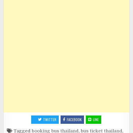
TWITTER
FACEBOOK
LINE
Tagged
booking bus thailand
,
bus ticket thailand
,