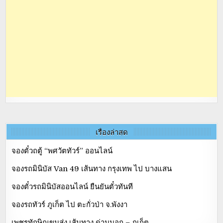
เรื่องล่าสุด
จองตั๋วถตู้ “พศวัตทัวร์” ออนไลน์
จองรถมินิบัส Van 49 เส้นทาง กรุงเทพ ไป บางแสน
จองตั๋วรถมินิบัสออนไลน์ ยืนยันตั๋วทันที
จองรถทัวร์ ภูเก็ต ไป ตะกั่วป่า จ.พังงา
เพชรทักษิณขนส่ง เส้นทาง ด่านนอก – ภูเก็ต