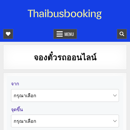
จองตั๋วรถออนไลน์ 24 ชั่วโมง
รถทัวร์ รถมินิบัส รถตู้
MENU
จองตั๋วรถออนไลน์