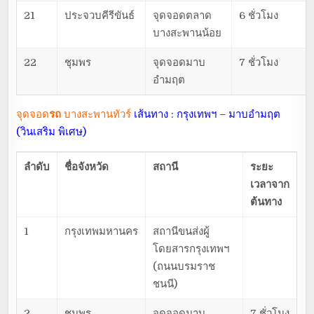
21
ประจวบคีรีขันธ์
จุดจอดตลาด
6 ชั่วโมง
บางสะพานน้อย
22
ชุมพร
จุดจอดมาบ
7 ชั่วโมง
อำมฤต
จุดจอด
รถ
บางสะพานทัวร์
เส้นทาง : กรุงเทพฯ – มาบอำมฤต
(วินเสริม พิเศษ)
ลำดับ
ชื่อจังหวัด
สถานี
ระยะ
เวลาจาก
ต้นทาง
1
กรุงเทพมหานคร
สถานีขนส่งผู้
โดยสารกรุงเทพฯ
(ถนนบรมราช
ชนนี)
2
ชุมพร
จุดจอดมาบ
7 ชั่วโมง