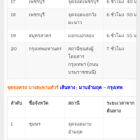
17
เพชรบุรี
จุดจอดเพชรบุรี
6 ชั่วโมง 40 นา
18
เพชรบุรี
จุดจอดแยกวัง
6 ชั่วโมง 50 นา
มะนาว
19
สมุทรสาคร
แยกแม่กลอง
6 ชั่วโมง 55 นา
20
กรุงเทพมหานคร
สถานีขนส่งผู้
7 ชั่วโมง
โดยสาร
กรุงเทพฯ (ถนน
บรมราชชนนี)
จุดจอดรถ บางสะพานทัวร์
เส้นทาง : มาบอำมฤต – กรุงเทพ
ลำดับ
ชื่อจังหวัด
สถานี
ระยะเวลาจาก
ต้นทาง
1
ชุมพร
จุดจอดมาบ
อำมฤต