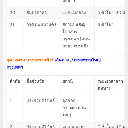
มะนาว
20
สมุทรสาคร
แยกแม่กลอง
5 ชั่วโมง 20 นา
21
กรุงเทพมหานคร
สถานีขนส่งผู้
6 ชั่วโมง
โดยสาร
กรุงเทพฯ (ถนน
บรมราชชนนี)
จุดจอดรถ บางสะพานทัวร์
เส้นทาง : บางสะพานใหญ่ –
กรุงเทพฯ
ลำดับ
ชื่อจังหวัด
สถานี
ระยะเวลาจาก
ต้นทาง
1
ประจวบคีรีขันธ์
จุดจอด
อ.บางสะพาน
ใหญ่
2
ประจวบคีรีขันธ์
จุดจอดเกาะ
0 ชั่วโมง 40 นา