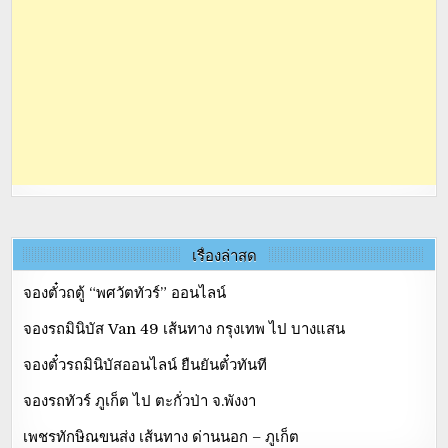
เรื่องล่าสุด
จองตั๋วถตู้ “พศวัตทัวร์” ออนไลน์
จองรถมินิบัส Van 49 เส้นทาง กรุงเทพ ไป บางแสน
จองตั๋วรถมินิบัสออนไลน์ ยืนยันตั๋วทันที
จองรถทัวร์ ภูเก็ต ไป ตะกั่วป่า จ.พังงา
เพชรทักษิณขนส่ง เส้นทาง ด่านนอก – ภูเก็ต