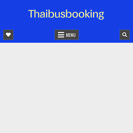
จองตั๋วรถออนไลน์ 24 ชั่วโมง
รถทัวร์ รถมินิบัส รถตู้
MENU