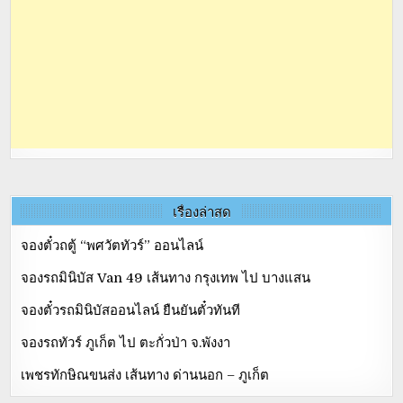
เรื่องล่าสุด
จองตั๋วถตู้ “พศวัตทัวร์” ออนไลน์
จองรถมินิบัส Van 49 เส้นทาง กรุงเทพ ไป บางแสน
จองตั๋วรถมินิบัสออนไลน์ ยืนยันตั๋วทันที
จองรถทัวร์ ภูเก็ต ไป ตะกั่วป่า จ.พังงา
เพชรทักษิณขนส่ง เส้นทาง ด่านนอก – ภูเก็ต