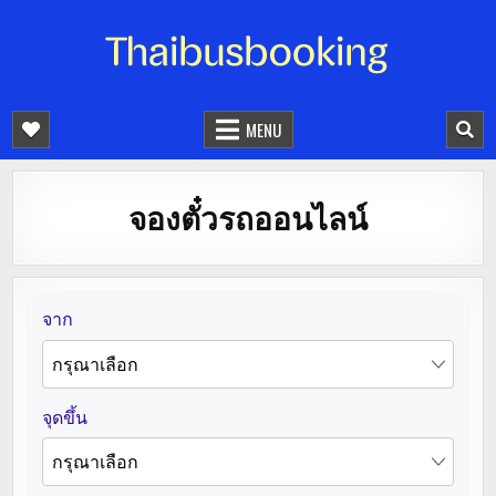
จองตั๋วรถออนไลน์ 24 ชั่วโมง
รถทัวร์ รถมินิบัส รถตู้
MENU
จองตั๋วรถออนไลน์