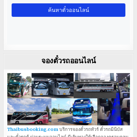
จองตั๋วรถออนไลน์
Thaibusbooking.com
บริการจองตั๋วรถทัวร์ ตั๋วรถมินิบัส
และตั๋วรถตู้ ผ่านระบบออนไลน์ มีเส้นทางให้เลือกจองครอบคลุม