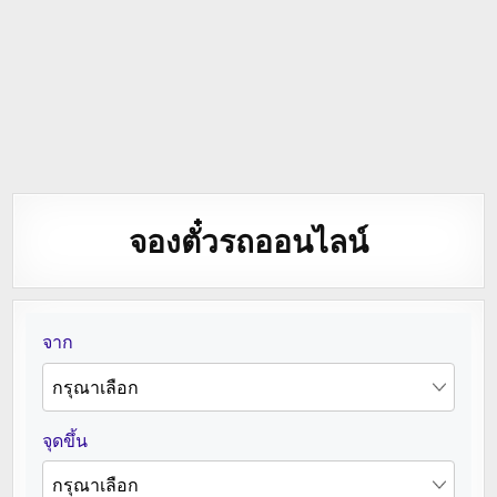
จองตั๋วรถออนไลน์