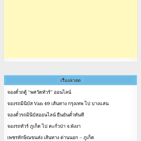
เรื่องล่าสุด
จองตั๋วถตู้ “พศวัตทัวร์” ออนไลน์
จองรถมินิบัส Van 49 เส้นทาง กรุงเทพ ไป บางแสน
จองตั๋วรถมินิบัสออนไลน์ ยืนยันตั๋วทันที
จองรถทัวร์ ภูเก็ต ไป ตะกั่วป่า จ.พังงา
เพชรทักษิณขนส่ง เส้นทาง ด่านนอก – ภูเก็ต