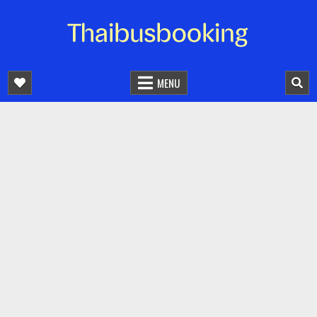
จองตั๋วรถออนไลน์ 24 ชั่วโมง
รถทัวร์ รถมินิบัส รถตู้
MENU