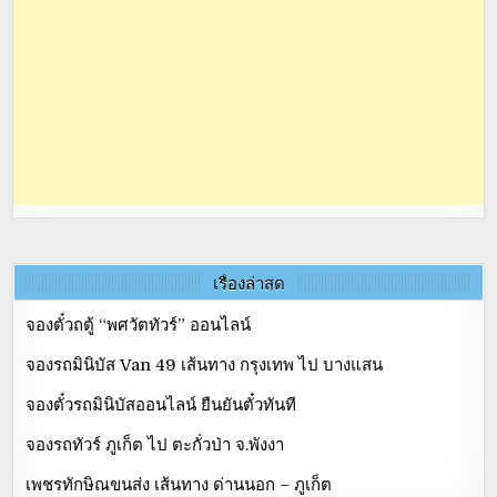
เรื่องล่าสุด
จองตั๋วถตู้ “พศวัตทัวร์” ออนไลน์
จองรถมินิบัส Van 49 เส้นทาง กรุงเทพ ไป บางแสน
จองตั๋วรถมินิบัสออนไลน์ ยืนยันตั๋วทันที
จองรถทัวร์ ภูเก็ต ไป ตะกั่วป่า จ.พังงา
เพชรทักษิณขนส่ง เส้นทาง ด่านนอก – ภูเก็ต