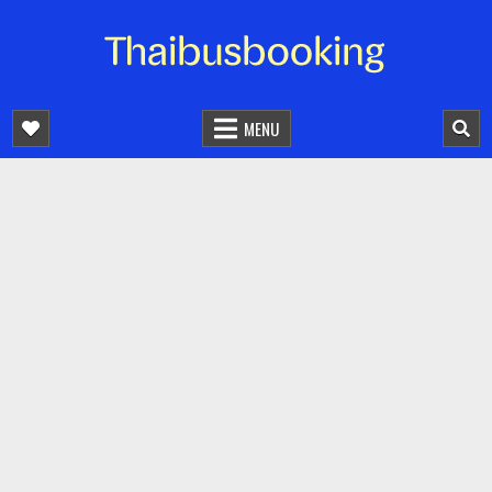
จองตั๋วรถออนไลน์ 24 ชั่วโมง
รถทัวร์ รถมินิบัส รถตู้
MENU