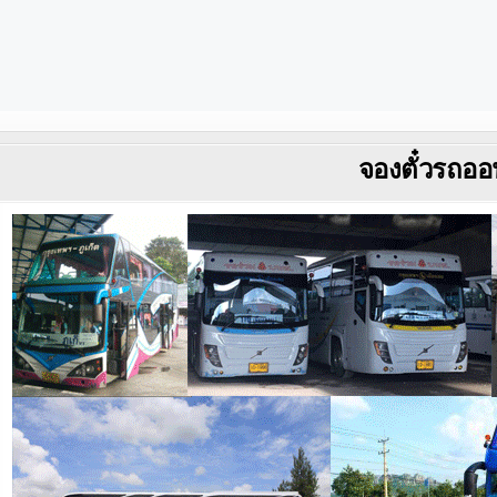
จองตั๋วรถออ