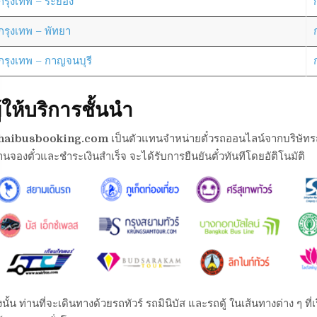
กรุงเทพ – ระยอง
กรุงเทพ – พัทยา
กรุงเทพ – กาญจนบุรี
ู้ให้บริการชั้นนำ
haibusbooking.com
เป็นตัวแทนจำหน่ายตั๋วรถออนไลน์จากบริษัทรถต่า
านจองตั๋วและชำระเงินสำเร็จ จะได้รับการยืนยันตั๋วทันทีโดยอัติโนมัติ
งนั้น ท่านที่จะเดินทางด้วยรถทัวร์ รถมินิบัส และรถตู้ ในเส้นทางต่าง ๆ 