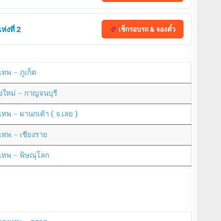
่งที่ 2
เช็กรอบรถ & จองตั๋ว
เทพ – ภูเก็ต
ยงใหม่ – กาญจนบุรี
งเทพ – ผานกเค้า ( จ.เลย )
งเทพ – เชียงราย
งเทพ – พิษณุโลก