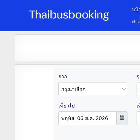
หน้
คำถ
จองตั๋วรถออนไลน์ 24 ชั่วโมง
รถทัวร์ รถมินิบัส รถตู้