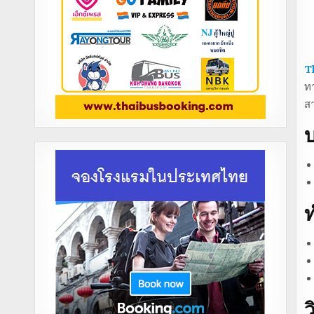
T
ทา
ส
บ
ท
ว