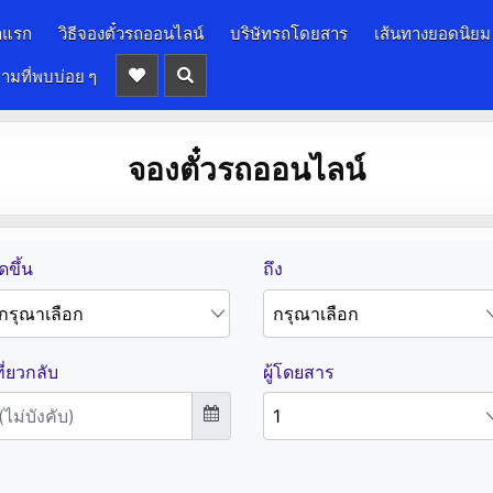
าแรก
วิธีจองตั๋วรถออนไลน์
บริษัทรถโดยสาร
เส้นทางยอดนิยม
ามที่พบบ่อย ๆ
จองตั๋วรถออนไลน์