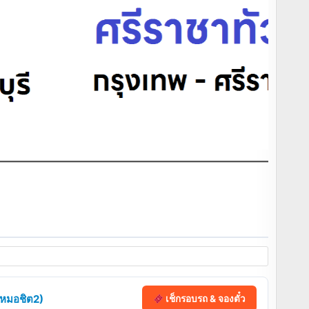
 (หมอชิต2)
เช็กรอบรถ & จองตั๋ว