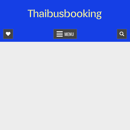
จองตั๋วรถออนไลน์ 24 ชั่วโมง
รถทัวร์ รถมินิบัส รถตู้
MENU