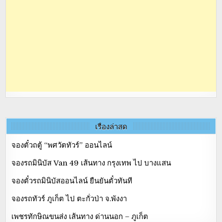
เรื่องล่าสุด
จองตั๋วถตู้ “พศวัตทัวร์” ออนไลน์
จองรถมินิบัส Van 49 เส้นทาง กรุงเทพ ไป บางแสน
จองตั๋วรถมินิบัสออนไลน์ ยืนยันตั๋วทันที
จองรถทัวร์ ภูเก็ต ไป ตะกั่วป่า จ.พังงา
เพชรทักษิณขนส่ง เส้นทาง ด่านนอก – ภูเก็ต