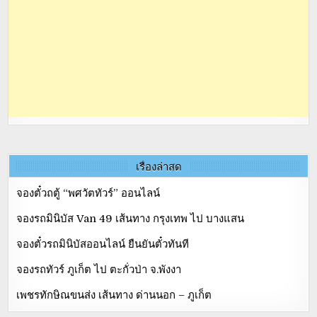
เรื่องล่าสุด
จองตั๋วถตู้ “พศวัตทัวร์” ออนไลน์
จองรถมินิบัส Van 49 เส้นทาง กรุงเทพ ไป บางแสน
จองตั๋วรถมินิบัสออนไลน์ ยืนยันตั๋วทันที
จองรถทัวร์ ภูเก็ต ไป ตะกั่วป่า จ.พังงา
เพชรทักษิณขนส่ง เส้นทาง ด่านนอก – ภูเก็ต