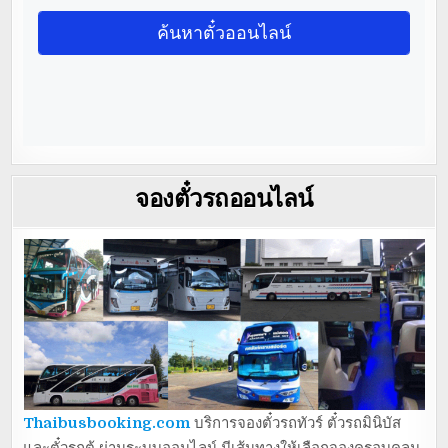
จองตั๋วรถออนไลน์
Thaibusbooking.com
บริการจองตั๋วรถทัวร์ ตั๋วรถมินิบัส
และตั๋วรถตู้ ผ่านระบบออนไลน์ มีเส้นทางให้เลือกจองครอบคลุม