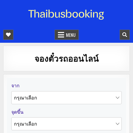
จองตั๋วรถออนไลน์ 24 ชั่วโมง
รถทัวร์ รถมินิบัส รถตู้
MENU
จองตั๋วรถออนไลน์