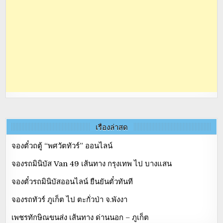
เรื่องล่าสุด
จองตั๋วถตู้ “พศวัตทัวร์” ออนไลน์
จองรถมินิบัส Van 49 เส้นทาง กรุงเทพ ไป บางแสน
จองตั๋วรถมินิบัสออนไลน์ ยืนยันตั๋วทันที
จองรถทัวร์ ภูเก็ต ไป ตะกั่วป่า จ.พังงา
เพชรทักษิณขนส่ง เส้นทาง ด่านนอก – ภูเก็ต