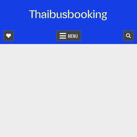
จองตั๋วรถออนไลน์ 24 ชั่วโมง
รถทัวร์ รถมินิบัส รถตู้
MENU