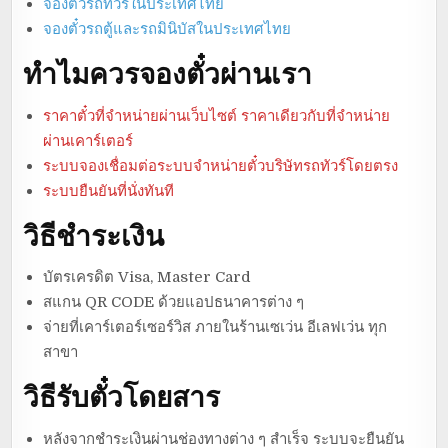
จองตั๋วรถทัวร์ในประเทศไทย
จองตั๋วรถตู้และรถมินิบัสในประเทศไทย
ทำไมควรจองตั๋วผ่านเรา
ราคาตั๋วที่จำหน่ายผ่านเว็บไซต์ ราคาเดียวกับที่จำหน่าย
ผ่านเคาร์เตอร์
ระบบจองเชื่อมต่อระบบจำหน่ายตั๋วบริษัทรถทัวร์โดยตรง
ระบบยืนยันที่นั่งทันที
วิธีชำระเงิน
บัตรเครดิต Visa, Master Card
สแกน QR CODE ด้วยแอปธนาคารต่าง ๆ
จ่ายที่เคาร์เตอร์เซอร์วิส ภายในร้านเซเว่น อีเลฟเว่น ทุก
สาขา
วิธีรับตั๋วโดยสาร
หลังจากชำระเงินผ่านช่องทางต่าง ๆ สำเร็จ ระบบจะยืนยัน