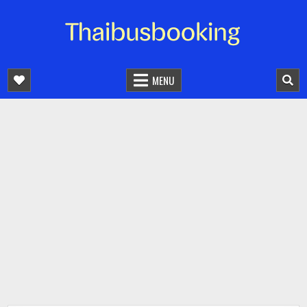
จองตั๋วรถออนไลน์ 24 ชั่วโมง
รถทัวร์ รถมินิบัส รถตู้
MENU