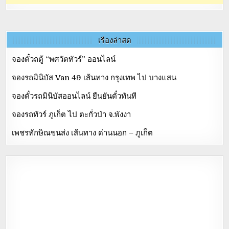
เรื่องล่าสุด
จองตั๋วถตู้ “พศวัตทัวร์” ออนไลน์
จองรถมินิบัส Van 49 เส้นทาง กรุงเทพ ไป บางแสน
จองตั๋วรถมินิบัสออนไลน์ ยืนยันตั๋วทันที
จองรถทัวร์ ภูเก็ต ไป ตะกั่วป่า จ.พังงา
เพชรทักษิณขนส่ง เส้นทาง ด่านนอก – ภูเก็ต