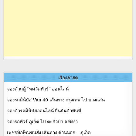
เรื่องล่าสุด
จองตั๋วถตู้ “พศวัตทัวร์” ออนไลน์
จองรถมินิบัส Van 49 เส้นทาง กรุงเทพ ไป บางแสน
จองตั๋วรถมินิบัสออนไลน์ ยืนยันตั๋วทันที
จองรถทัวร์ ภูเก็ต ไป ตะกั่วป่า จ.พังงา
เพชรทักษิณขนส่ง เส้นทาง ด่านนอก – ภูเก็ต