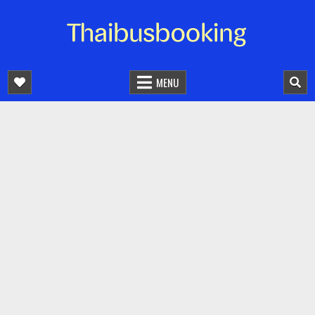
จองตั๋วรถออนไลน์ 24 ชั่วโมง
รถทัวร์ รถมินิบัส รถตู้
MENU