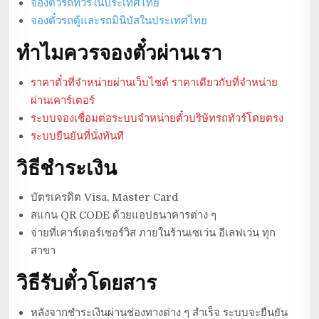
จองตั๋วรถทัวร์ในประเทศไทย
จองตั๋วรถตู้และรถมินิบัสในประเทศไทย
ทำไมควรจองตั๋วผ่านเรา
ราคาตั๋วที่จำหน่ายผ่านเว็บไซต์ ราคาเดียวกับที่จำหน่าย
ผ่านเคาร์เตอร์
ระบบจองเชื่อมต่อระบบจำหน่ายตั๋วบริษัทรถทัวร์โดยตรง
ระบบยืนยันที่นั่งทันที
วิธีชำระเงิน
บัตรเครดิต Visa, Master Card
สแกน QR CODE ด้วยแอปธนาคารต่าง ๆ
จ่ายที่เคาร์เตอร์เซอร์วิส ภายในร้านเซเว่น อีเลฟเว่น ทุก
สาขา
วิธีรับตั๋วโดยสาร
หลังจากชำระเงินผ่านช่องทางต่าง ๆ สำเร็จ ระบบจะยืนยัน