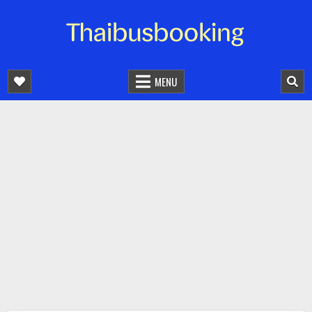
จองตั๋วรถออนไลน์ 24 ชั่วโมง
รถทัวร์ รถมินิบัส รถตู้
MENU