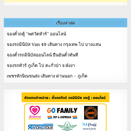
เรื่องล่าสุด
จองตั๋วถตู้ “พศวัตทัวร์” ออนไลน์
จองรถมินิบัส Van 49 เส้นทาง กรุงเทพ ไป บางแสน
จองตั๋วรถมินิบัสออนไลน์ ยืนยันตั๋วทันที
จองรถทัวร์ ภูเก็ต ไป ตะกั่วป่า จ.พังงา
เพชรทักษิณขนส่ง เส้นทาง ด่านนอก – ภูเก็ต