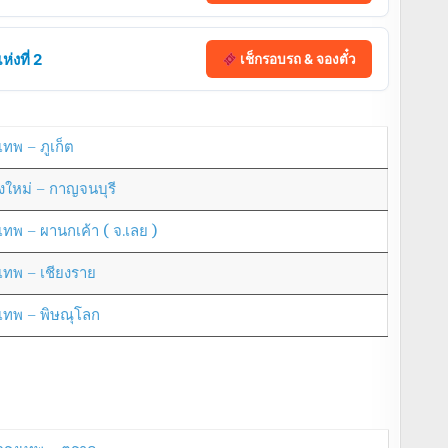
่งที่ 2
เช็กรอบรถ & จองตั๋ว
เทพ – ภูเก็ต
ยงใหม่ – กาญจนบุรี
งเทพ – ผานกเค้า ( จ.เลย )
งเทพ – เชียงราย
งเทพ – พิษณุโลก