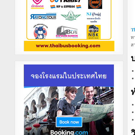
T
ทา
ส
บ
ท
ว