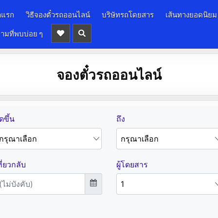
าแรก
วิธีจองตั๋วรถออนไลน์
บริษัทรถโดยสาร
เส้นทางยอดนิยม
ามที่พบบ่อย ๆ
จองตั๋วรถออนไลน์