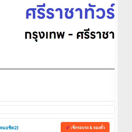
 (หมอชิต2)
เช็กรอบรถ & จองตั๋ว