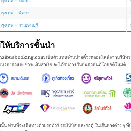
กรุงเทพ – ระยอง
กรุงเทพ – พัทยา
กรุงเทพ – กาญจนบุรี
ู้ให้บริการชั้นนำ
haibusbooking.com
เป็นตัวแทนจำหน่ายตั๋วรถออนไลน์จากบริษัทรถต่า
านจองตั๋วและชำระเงินสำเร็จ จะได้รับการยืนยันตั๋วทันทีโดยอัติโนมัติ
งนั้น ท่านที่จะเดินทางด้วยรถทัวร์ รถมินิบัส และรถตู้ ในเส้นทางต่าง ๆ 