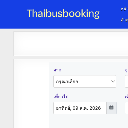
หน้
คำถ
จองตั๋วรถออนไลน์ 24 ชั่วโมง
รถทัวร์ รถมินิบัส รถตู้