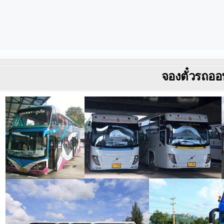
จองตั๋วรถออ