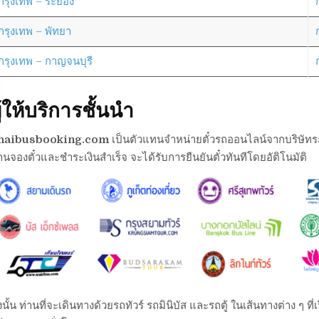
กรุงเทพ – ระยอง
กรุงเทพ – พัทยา
กรุงเทพ – กาญจนบุรี
ู้ให้บริการชั้นนำ
haibusbooking.com
เป็นตัวแทนจำหน่ายตั๋วรถออนไลน์จากบริษัทรถต่า
านจองตั๋วและชำระเงินสำเร็จ จะได้รับการยืนยันตั๋วทันทีโดยอัติโนมัติ
งนั้น ท่านที่จะเดินทางด้วยรถทัวร์ รถมินิบัส และรถตู้ ในเส้นทางต่าง ๆ 