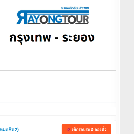
 (หมอชิต2)
เช็กรอบรถ & จองตั๋ว