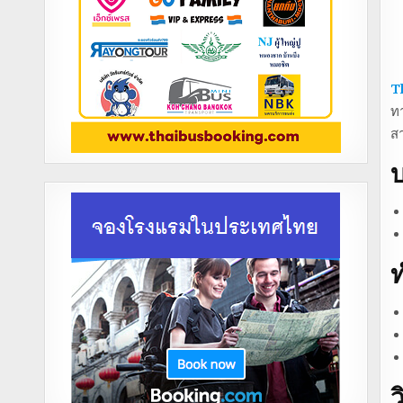
T
ทา
ส
บ
ท
ว