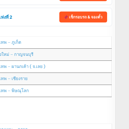
่งที่ 2
เช็กรอบรถ & จองตั๋ว
เทพ – ภูเก็ต
ยงใหม่ – กาญจนบุรี
งเทพ – ผานกเค้า ( จ.เลย )
งเทพ – เชียงราย
งเทพ – พิษณุโลก