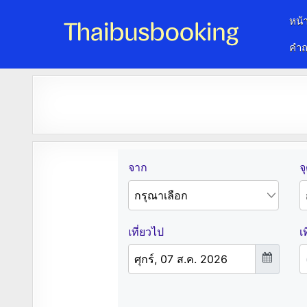
หน้
คำถ
จองตั๋วรถออนไลน์ 24 ชั่วโมง
รถทัวร์ รถมินิบัส รถตู้