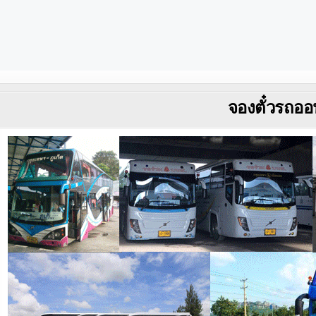
จองตั๋วรถออ