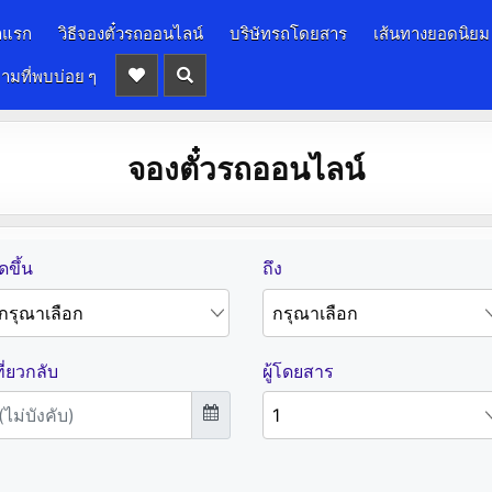
าแรก
วิธีจองตั๋วรถออนไลน์
บริษัทรถโดยสาร
เส้นทางยอดนิยม
ามที่พบบ่อย ๆ
จองตั๋วรถออนไลน์