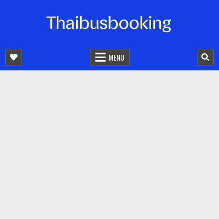
จองตั๋วรถออนไลน์ 24 ชั่วโมง
รถทัวร์ รถมินิบัส รถตู้
MENU