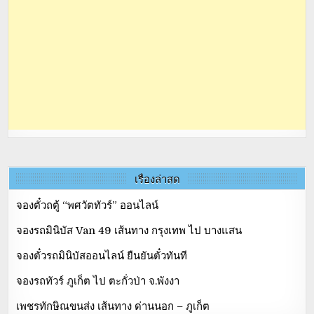
เรื่องล่าสุด
จองตั๋วถตู้ “พศวัตทัวร์” ออนไลน์
จองรถมินิบัส Van 49 เส้นทาง กรุงเทพ ไป บางแสน
จองตั๋วรถมินิบัสออนไลน์ ยืนยันตั๋วทันที
จองรถทัวร์ ภูเก็ต ไป ตะกั่วป่า จ.พังงา
เพชรทักษิณขนส่ง เส้นทาง ด่านนอก – ภูเก็ต