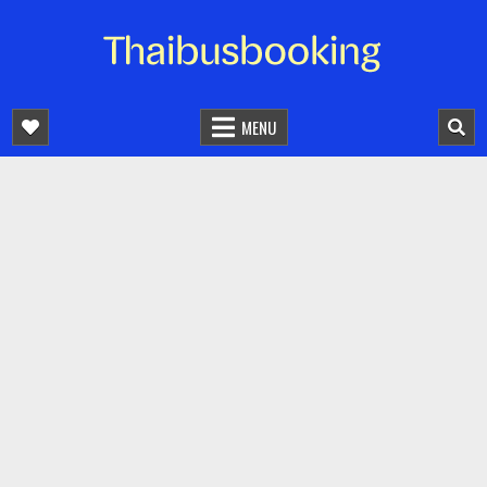
จองตั๋วรถออนไลน์ 24 ชั่วโมง
รถทัวร์ รถมินิบัส รถตู้
MENU