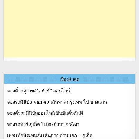
เรื่องล่าสุด
จองตั๋วถตู้ “พศวัตทัวร์” ออนไลน์
จองรถมินิบัส Van 49 เส้นทาง กรุงเทพ ไป บางแสน
จองตั๋วรถมินิบัสออนไลน์ ยืนยันตั๋วทันที
จองรถทัวร์ ภูเก็ต ไป ตะกั่วป่า จ.พังงา
เพชรทักษิณขนส่ง เส้นทาง ด่านนอก – ภูเก็ต