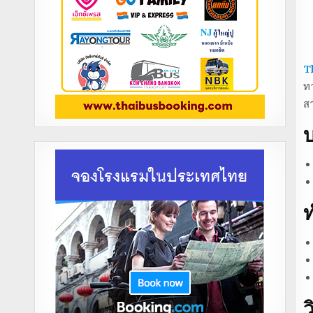
T
ทา
ส
บ
ท
ว