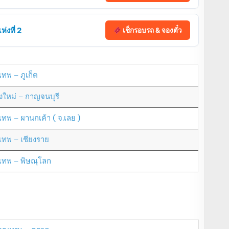
่งที่ 2
เช็กรอบรถ & จองตั๋ว
เทพ – ภูเก็ต
ยงใหม่ – กาญจนบุรี
งเทพ – ผานกเค้า ( จ.เลย )
งเทพ – เชียงราย
งเทพ – พิษณุโลก