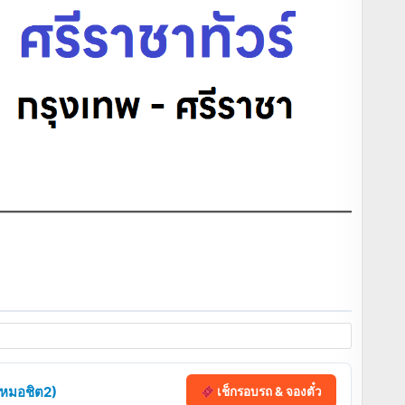
 (หมอชิต2)
เช็กรอบรถ & จองตั๋ว