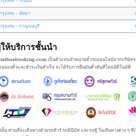
กรุงเทพ – ระยอง
กรุงเทพ – พัทยา
กรุงเทพ – กาญจนบุรี
ู้ให้บริการชั้นนำ
haibusbooking.com
เป็นตัวแทนจำหน่ายตั๋วรถออนไลน์จากบริษัทรถต่า
านจองตั๋วและชำระเงินสำเร็จ จะได้รับการยืนยันตั๋วทันทีโดยอัติโนมัติ
งนั้น ท่านที่จะเดินทางด้วยรถทัวร์ รถมินิบัส และรถตู้ ในเส้นทางต่าง ๆ 