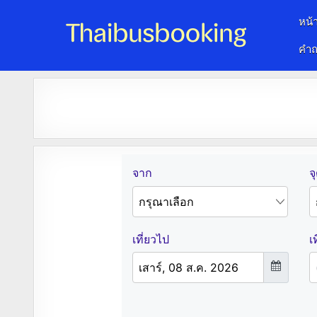
หน้
คำถ
จองตั๋วรถออนไลน์ 24 ชั่วโมง
รถทัวร์ รถมินิบัส รถตู้