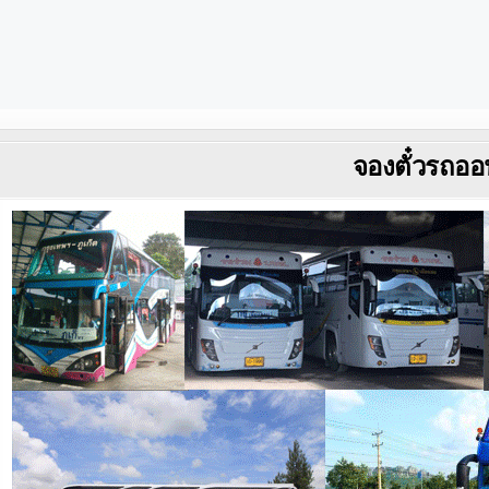
จองตั๋วรถออ