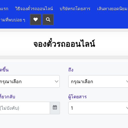
าแรก
วิธีจองตั๋วรถออนไลน์
บริษัทรถโดยสาร
เส้นทางยอดนิยม
ามที่พบบ่อย ๆ
จองตั๋วรถออนไลน์