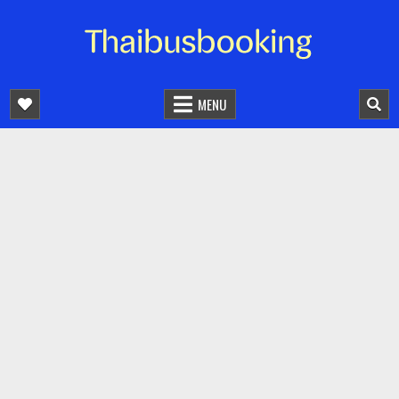
จองตั๋วรถออนไลน์ 24 ชั่วโมง
รถทัวร์ รถมินิบัส รถตู้
MENU