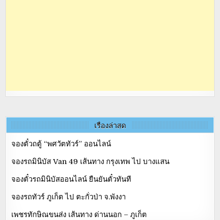
เรื่องล่าสุด
จองตั๋วถตู้ “พศวัตทัวร์” ออนไลน์
จองรถมินิบัส Van 49 เส้นทาง กรุงเทพ ไป บางแสน
จองตั๋วรถมินิบัสออนไลน์ ยืนยันตั๋วทันที
จองรถทัวร์ ภูเก็ต ไป ตะกั่วป่า จ.พังงา
เพชรทักษิณขนส่ง เส้นทาง ด่านนอก – ภูเก็ต