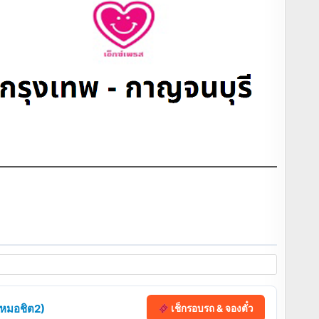
 (หมอชิต2)
เช็กรอบรถ & จองตั๋ว