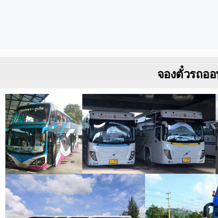
จองตั๋วรถออ