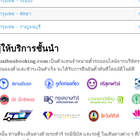
กรุงเทพ – ระยอง
กรุงเทพ – พัทยา
กรุงเทพ – กาญจนบุรี
ู้ให้บริการชั้นนำ
haibusbooking.com
เป็นตัวแทนจำหน่ายตั๋วรถออนไลน์จากบริษัทรถต่า
านจองตั๋วและชำระเงินสำเร็จ จะได้รับการยืนยันตั๋วทันทีโดยอัติโนมัติ
งนั้น ท่านที่จะเดินทางด้วยรถทัวร์ รถมินิบัส และรถตู้ ในเส้นทางต่าง ๆ 