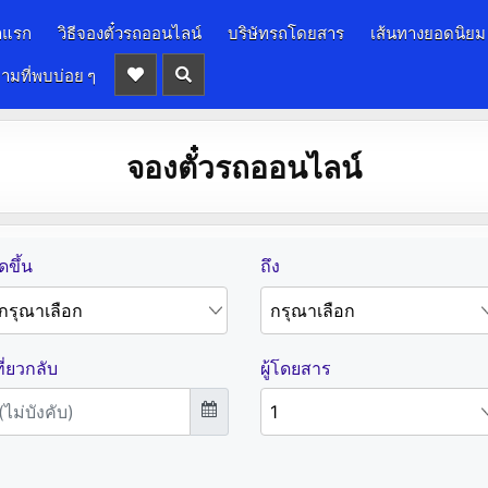
าแรก
วิธีจองตั๋วรถออนไลน์
บริษัทรถโดยสาร
เส้นทางยอดนิยม
ามที่พบบ่อย ๆ
จองตั๋วรถออนไลน์