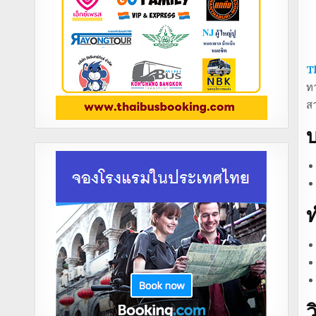
T
ทา
ส
บ
ท
ว