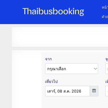
หน้
คำถ
จองตั๋วรถออนไลน์ 24 ชั่วโมง
รถทัวร์ รถมินิบัส รถตู้