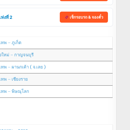
่งที่ 2
เช็กรอบรถ & จองตั๋ว
เทพ – ภูเก็ต
ยงใหม่ – กาญจนบุรี
งเทพ – ผานกเค้า ( จ.เลย )
งเทพ – เชียงราย
งเทพ – พิษณุโลก