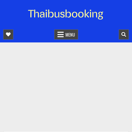
จองตั๋วรถออนไลน์ 24 ชั่วโมง
รถทัวร์ รถมินิบัส รถตู้
MENU