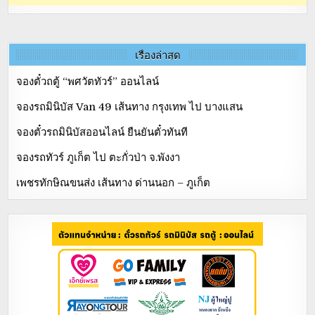
เรื่องล่าสุด
จองตั๋วถตู้ “พศวัตทัวร์” ออนไลน์
จองรถมินิบัส Van 49 เส้นทาง กรุงเทพ ไป บางแสน
จองตั๋วรถมินิบัสออนไลน์ ยืนยันตั๋วทันที
จองรถทัวร์ ภูเก็ต ไป ตะกั่วป่า จ.พังงา
เพชรทักษิณขนส่ง เส้นทาง ด่านนอก – ภูเก็ต