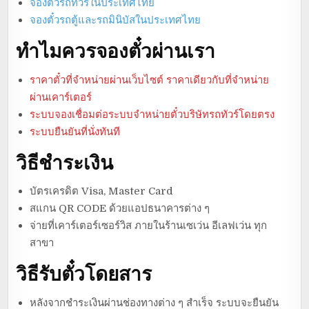
จองตั๋วรถทัวร์ในประเทศไทย
จองตั๋วรถตู้และรถมินิบัสในประเทศไทย
ทำไมควรจองตั๋วผ่านเรา
ราคาตั๋วที่จำหน่ายผ่านเว็บไซต์ ราคาเดียวกับที่จำหน่าย
ผ่านเคาร์เตอร์
ระบบจองเชื่อมต่อระบบจำหน่ายตั๋วบริษัทรถทัวร์โดยตรง
ระบบยืนยันที่นั่งทันที
วิธีชำระเงิน
บัตรเครดิต Visa, Master Card
สแกน QR CODE ด้วยแอปธนาคารต่าง ๆ
จ่ายที่เคาร์เตอร์เซอร์วิส ภายในร้านเซเว่น อีเลฟเว่น ทุก
สาขา
วิธีรับตั๋วโดยสาร
หลังจากชำระเงินผ่านช่องทางต่าง ๆ สำเร็จ ระบบจะยืนยัน