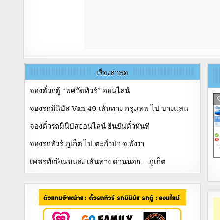
เรื่องล่าสุด
จองตั๋วถตู้ “พศวัตทัวร์” ออนไลน์
จองรถมินิบัส Van 49 เส้นทาง กรุงเทพ ไป บางแสน
จองตั๋วรถมินิบัสออนไลน์ ยืนยันตั๋วทันที
จองรถทัวร์ ภูเก็ต ไป ตะกั่วป่า จ.พังงา
เพชรทักษิณขนส่ง เส้นทาง ด่านนอก – ภูเก็ต