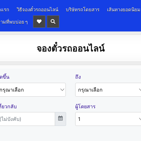
าแรก
วิธีจองตั๋วรถออนไลน์
บริษัทรถโดยสาร
เส้นทางยอดนิยม
ามที่พบบ่อย ๆ
จองตั๋วรถออนไลน์