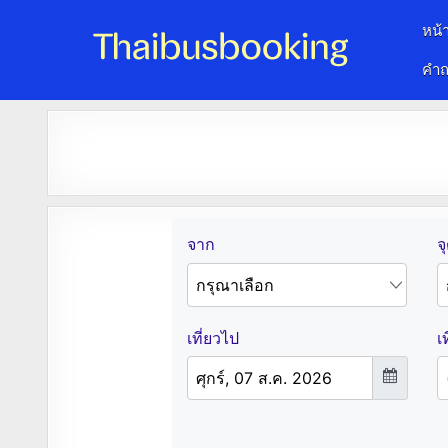
หน้
คำถ
จองตั๋วรถออนไลน์ 24 ชั่วโมง
รถทัวร์ รถมินิบัส รถตู้