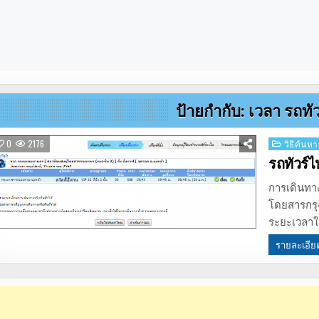
ป้ายกำกับ:
เวลา รถทัว
Posted
0
2176
วิธีค้นหา
in
รถทัวร์ไ
การเดินทาง
โดยสารกรุง
ระยะเวลาใ
รายละเอีย