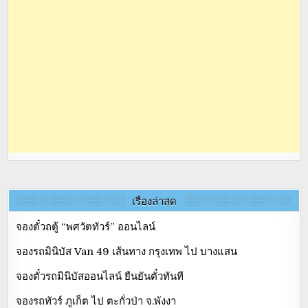
เรื่องล่าสุด
จองตั๋วถตู้ “พศวัตทัวร์” ออนไลน์
จองรถมินิบัส Van 49 เส้นทาง กรุงเทพ ไป บางแสน
จองตั๋วรถมินิบัสออนไลน์ ยืนยันตั๋วทันที
จองรถทัวร์ ภูเก็ต ไป ตะกั่วป่า จ.พังงา