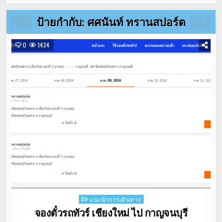
ป้ายกำกับ:
ศศนันท์ ทรานสปอร์ต
0
1434
Posted
แนะนำการเดินทาง
in
จองตั๋วรถทัวร์ เชียงใหม่ ไป กาญจนบุรี