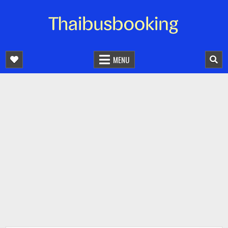
จองตั๋วรถออนไลน์ 24 ชั่วโมง
รถทัวร์ รถมินิบัส รถตู้
MENU