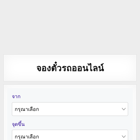
จองตั๋วรถออนไลน์