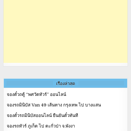
เรื่องล่าสุด
จองตั๋วถตู้ “พศวัตทัวร์” ออนไลน์
จองรถมินิบัส Van 49 เส้นทาง กรุงเทพ ไป บางแสน
จองตั๋วรถมินิบัสออนไลน์ ยืนยันตั๋วทันที
จองรถทัวร์ ภูเก็ต ไป ตะกั่วป่า จ.พังงา