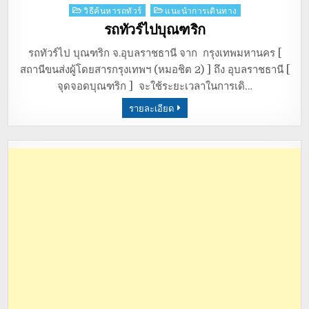
Posted
วิธีค้นหารถทัวร์
แนะนำการเดินทาง
in
รถทัวร์ไปบุณฑริก
รถทัวร์ไป บุณฑริก จ.อุบลราชธานี จาก กรุงเทพมหานคร [
สถานีขนส่งผู้โดยสารกรุงเทพฯ (หมอชิต 2) ] ถึง อุบลราชธานี [
จุดจอดบุณฑริก ] จะใช้ระยะเวลาในการเดิ…
รายละเอียด