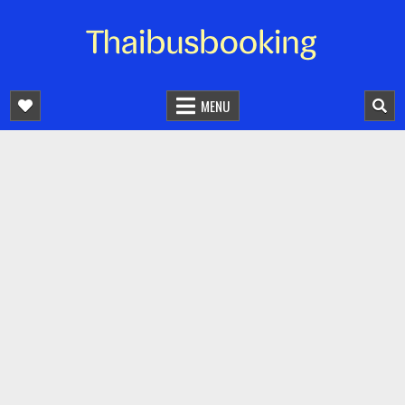
จองตั๋วรถออนไลน์ 24 ชั่วโมง
รถทัวร์ รถมินิบัส รถตู้
MENU