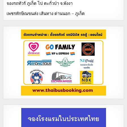
จองรถทัวร์ ภูเก็ต ไป ตะกั่วป่า จ.พังงา
เพชรทักษิณขนส่ง เส้นทาง ด่านนอก – ภูเก็ต