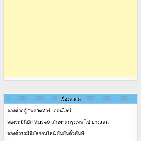
เรื่องล่าสุด
จองตั๋วถตู้ “พศวัตทัวร์” ออนไลน์
จองรถมินิบัส Van 49 เส้นทาง กรุงเทพ ไป บางแสน
จองตั๋วรถมินิบัสออนไลน์ ยืนยันตั๋วทันที