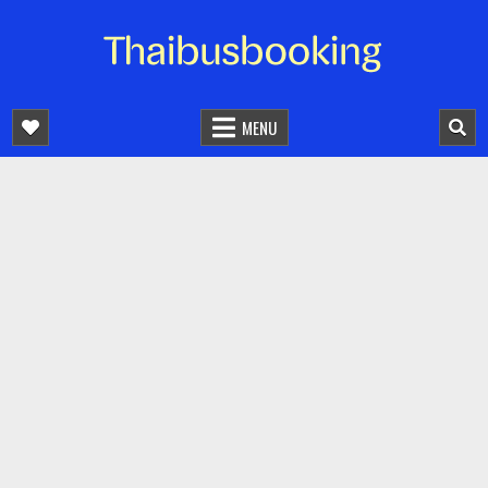
จองตั๋วรถออนไลน์ 24 ชั่วโมง
รถทัวร์ รถมินิบัส รถตู้
MENU