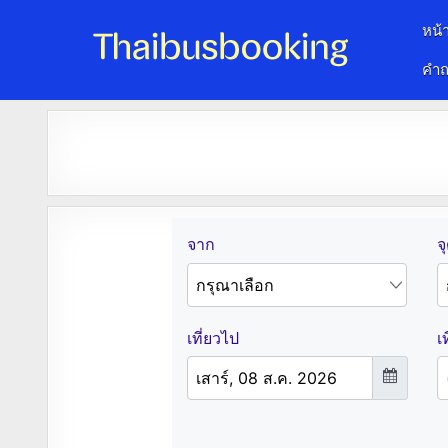
หน้
คำถ
จองตั๋วรถออนไลน์ 24 ชั่วโมง
รถทัวร์ รถมินิบัส รถตู้