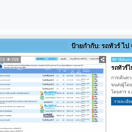
ป้ายกำกับ:
รถทัวร์ ไป
Posted
0
2128
วิธีค้นหา
in
รถทัวร์
การเดินทา
ขนส่งผู้โด
โดยสาร จ.
รายละเอีย