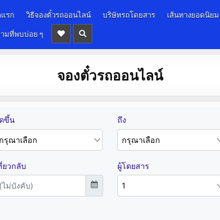
าแรก
วิธีจองตั๋วรถออนไลน์
บริษัทรถโดยสาร
เส้นทางยอดนิยม
ามที่พบบ่อย ๆ
จองตั๋วรถออนไลน์