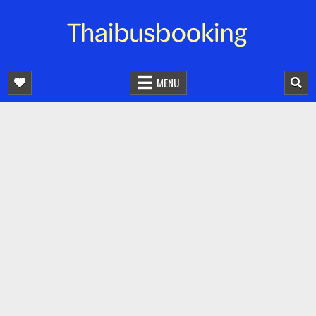
จองตั๋วรถออนไลน์ 24 ชั่วโมง
รถทัวร์ รถมินิบัส รถตู้
MENU