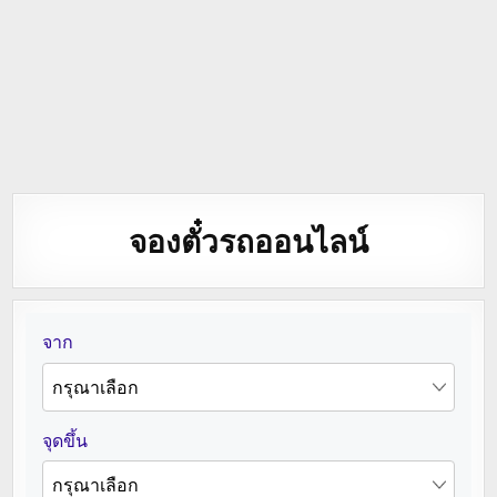
จองตั๋วรถออนไลน์