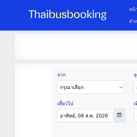
หน้
คำถ
จองตั๋วรถออนไลน์ 24 ชั่วโมง
รถทัวร์ รถมินิบัส รถตู้