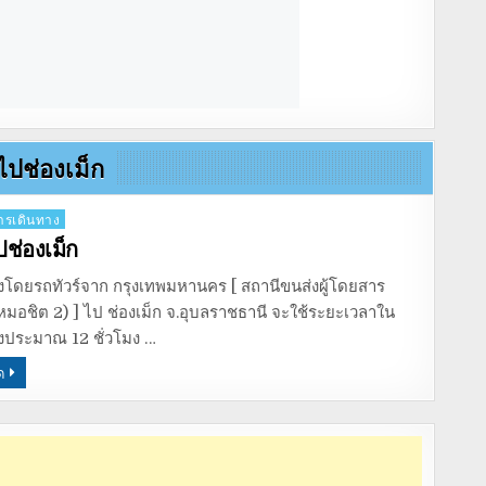
ไปช่องเม็ก
รเดินทาง
ปช่องเม็ก
งโดยรถทัวร์จาก กรุงเทพมหานคร [ สถานีขนส่งผู้โดยสาร
หมอชิต 2) ] ไป ช่องเม็ก จ.อุบลราชธานี จะใช้ระยะเวลาใน
งประมาณ 12 ชั่วโมง …
ด