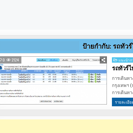
ป้ายกำกับ:
รถทัวร์
Posted
0
2124
แนะนำกา
in
รถทัวร์ไ
การเดินทา
กรุงเทพฯ (
การเดินทา
รายละเอีย