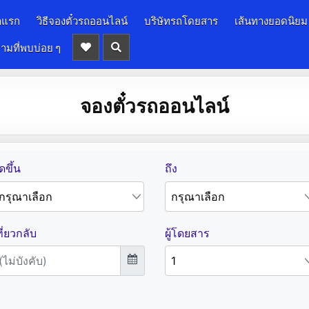
าแรก
วิธีจองตั๋วรถออนไลน์
บริษัทรถโดยสาร
เส้นทางยอดนิยม
ามที่พบบ่อย ๆ
จองตั๋วรถออนไลน์