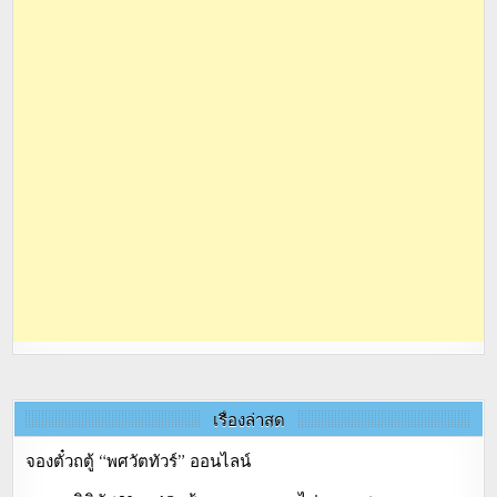
เรื่องล่าสุด
จองตั๋วถตู้ “พศวัตทัวร์” ออนไลน์