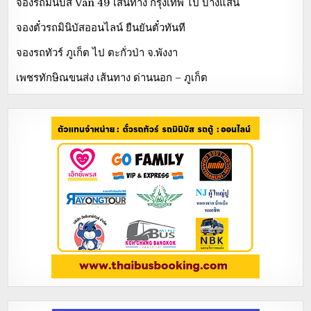
จองรถมินิบัส Van 49 เส้นทาง กรุงเทพ ไป บางแสน
จองตั๋วรถมินิบัสออนไลน์ ยืนยันตั๋วทันที
จองรถทัวร์ ภูเก็ต ไป ตะกั่วป่า จ.พังงา
เพชรทักษิณขนส่ง เส้นทาง ด่านนอก – ภูเก็ต