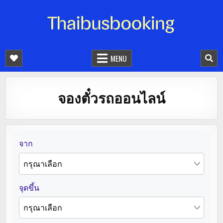
จองตั๋วรถออนไลน์ 24 ชั่วโมง
รถทัวร์ รถมินิบัส รถตู้
MENU
จองตั๋วรถออนไลน์