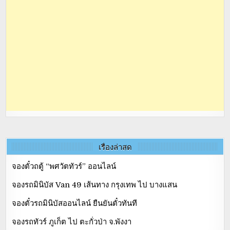
เรื่องล่าสุด
จองตั๋วถตู้ “พศวัตทัวร์” ออนไลน์
จองรถมินิบัส Van 49 เส้นทาง กรุงเทพ ไป บางแสน
จองตั๋วรถมินิบัสออนไลน์ ยืนยันตั๋วทันที
จองรถทัวร์ ภูเก็ต ไป ตะกั่วป่า จ.พังงา