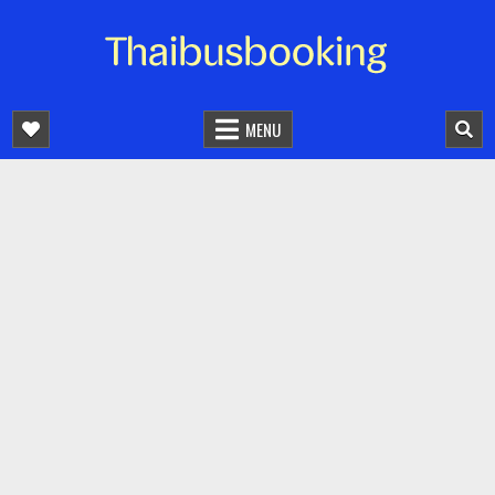
จองตั๋วรถออนไลน์ 24 ชั่วโมง
รถทัวร์ รถมินิบัส รถตู้
MENU