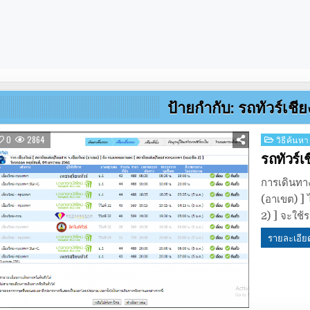
ป้ายกำกับ:
รถทัวร์เชี
Posted
0
2864
วิธีค้นหา
in
รถทัวร์เ
การเดินทาง
(อาเขต) ]
2) ] จะใช้
รายละเอีย