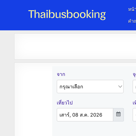
หน้
คำถ
จองตั๋วรถออนไลน์ 24 ชั่วโมง
รถทัวร์ รถมินิบัส รถตู้