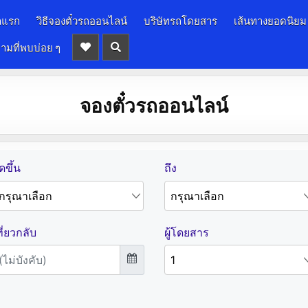
าแรก
วิธีจองตั๋วรถออนไลน์
บริษัทรถโดยสาร
เส้นทางยอดนิยม
ามที่พบบ่อย ๆ
จองตั๋วรถออนไลน์