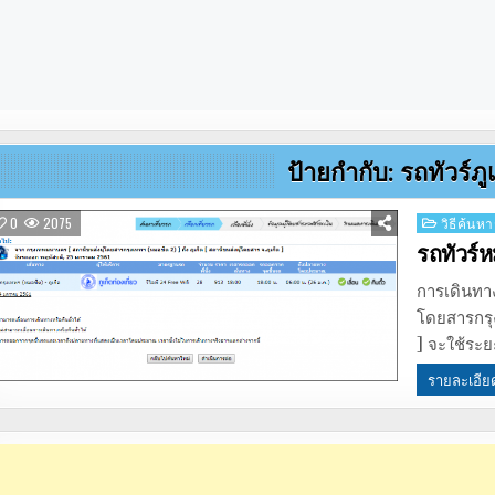
ป้ายกำกับ:
รถทัวร์ภู
Posted
0
2075
วิธีค้นหา
in
รถทัวร์ห
การเดินทาง
โดยสารกรุง
] จะใช้ระ
รายละเอีย