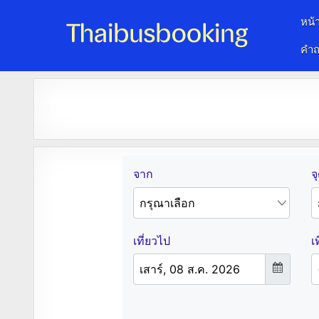
หน้
คำถ
จองตั๋วรถออนไลน์ 24 ชั่วโมง
รถทัวร์ รถมินิบัส รถตู้