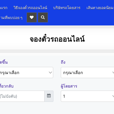
าแรก
วิธีจองตั๋วรถออนไลน์
บริษัทรถโดยสาร
เส้นทางยอดนิยม
ามที่พบบ่อย ๆ
จองตั๋วรถออนไลน์