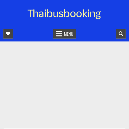
จองตั๋วรถออนไลน์ 24 ชั่วโมง
รถทัวร์ รถมินิบัส รถตู้
MENU