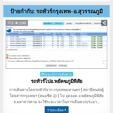
ป้ายกำกับ:
รถทัวร์กรุงเทพ-อ.สุวรรณภูมิ
0
2248
Posted
แนะนำการเดินทาง
in
รถทัวร์ไปอ.พยัคฆภูมิพิสัย
การเดินทางโดยรถทัวร์จาก กรุงเทพมหานคร [ สถานีขนส่งผู้
โดยสารกรุงเทพฯ (หมอชิต 2) ] ไป จุดจอด อ.พยัคฆภูมิพิสัย
จ.มหาสารคาม จะใช้ระยะเวลาในการเดินทางประมา…
รายละเอียด