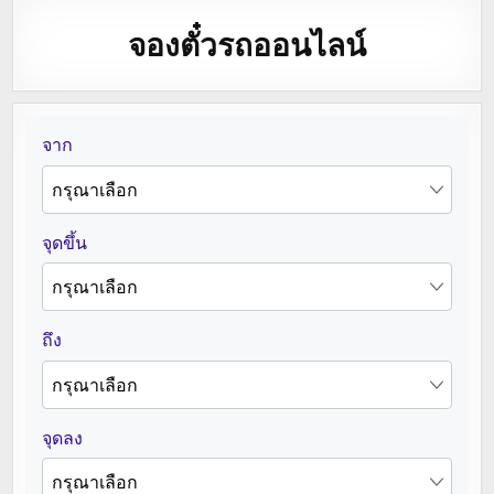
จองตั๋วรถออนไลน์