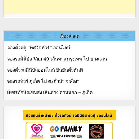
เรื่องล่าสุด
จองตั๋วถตู้ “พศวัตทัวร์” ออนไลน์
จองรถมินิบัส Van 49 เส้นทาง กรุงเทพ ไป บางแสน
จองตั๋วรถมินิบัสออนไลน์ ยืนยันตั๋วทันที
จองรถทัวร์ ภูเก็ต ไป ตะกั่วป่า จ.พังงา
เพชรทักษิณขนส่ง เส้นทาง ด่านนอก – ภูเก็ต