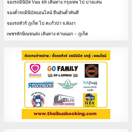
จองรถมินิบัส Van 49 เส้นทาง กรุงเทพ ไป บางแสน
จองตั๋วรถมินิบัสออนไลน์ ยืนยันตั๋วทันที
จองรถทัวร์ ภูเก็ต ไป ตะกั่วป่า จ.พังงา
เพชรทักษิณขนส่ง เส้นทาง ด่านนอก – ภูเก็ต