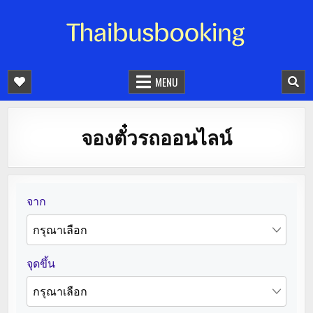
จองตั๋วรถออนไลน์ 24 ชั่วโมง
รถทัวร์ รถมินิบัส รถตู้
MENU
จองตั๋วรถออนไลน์