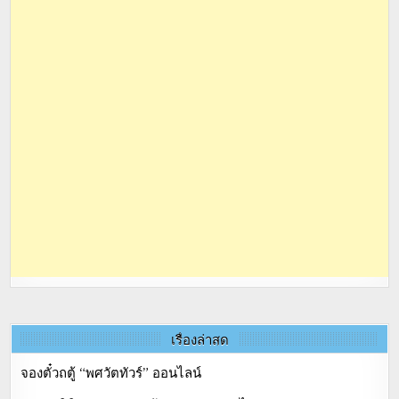
เรื่องล่าสุด
จองตั๋วถตู้ “พศวัตทัวร์” ออนไลน์