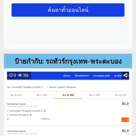
ป้ายกำกับ:
รถทัวร์กรุงเทพ-พระตะบอง
0
355